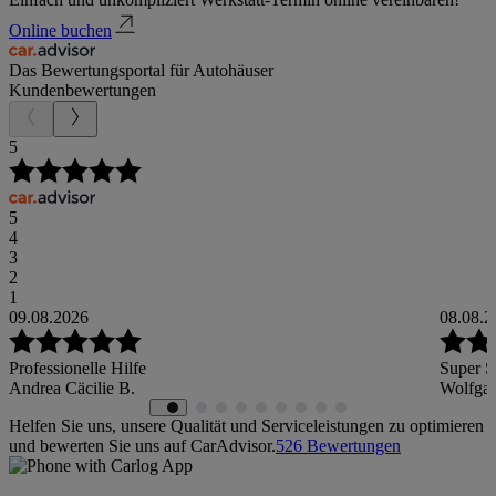
Online buchen
Das Bewertungsportal für Autohäuser
Kundenbewertungen
5
5
4
3
2
1
09.08.2026
08.08.2
Professionelle Hilfe
Super S
Andrea Cäcilie B.
Wolfgan
Helfen Sie uns, unsere Qualität und Serviceleistungen zu optimieren
und bewerten Sie uns auf CarAdvisor.
526
Bewertungen