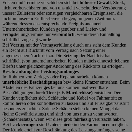
Fristen und Termine verschieben sich bei
höherer Gewalt
, Streik,
nicht vorhersehbarer und von uns nicht verschuldeter Verzögerung
unserer Zulieferer oder sonstigen vergleichbaren Ereignissen, die
nicht in unserem Einflussbereich liegen, um jenem Zeitraum,
während dessen das entsprechende Ereignis andauert.
Unternehmerischen Kunden gegenüber sind Liefer- und
Fertigstellungstermine nur
verbindlich
, wenn deren Einhaltung
schriftlich zugesagt wurde.
Bei
Verzug
mit der Vertragserfüllung durch uns steht dem Kunden
ein Recht auf Rücktritt vom Vertrag nach Setzung einer
angemessenen Nachfrist zu. Die Setzung der Nachfrist hat
schriftlich (von unternehmerischen Kunden mittels eingeschriebenen
Briefs) unter gleichzeitiger Androhung des Rücktritts zu erfolgen.
Beschränkung des Leistungsumfanges
Im Rahmen von Zerlege- oder Reparaturarbeiten können
unerhebliche Beschädigungen
bzw kleine Kratzer entstehen. Beim
Abstellen des Fahrzeuges bei uns können unabwendbare
Beschädigungen durch Tiere (z.B.
Marderbisse)
entstehen. Der
Kunde verpflichtet sich, Schläuche und Kabel vor Fahrtantritt zu
kontrollieren oder kontrollieren zu lassen und auf Flüssigkeitsaustritt
besonders zu achten. Solche Schäden stellen keinen Mangel dar
(keine Gewährleistung) und sind von uns nur zu verantworten
(Schadenersatz), wenn wir diese grob fahrlässig verursacht haben.
Bei
Lackierungen
sind Unterschiede in den Farbnuancen möglich.
Der Kunde erteilt zur Beschränkung des Leistungsumfanges seine