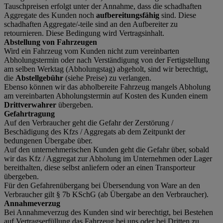
Tauschpreisen erfolgt unter der Annahme, dass die schadhaften
Aggregate des Kunden noch
aufbereitungsfähig
sind. Diese
schadhaften Aggregate/-teile sind an den Aufbereiter zu
retournieren. Diese Bedingung wird Vertragsinhalt.
Abstellung von Fahrzeugen
Wird ein Fahrzeug vom Kunden nicht zum vereinbarten
Abholungstermin oder nach Verständigung von der Fertigstellung
am selben Werktag (Abholungstag) abgeholt, sind wir berechtigt,
die
Abstellgebühr
(siehe Preise) zu verlangen.
Ebenso können wir das abholbereite Fahrzeug mangels Abholung
am vereinbarten Abholungstermin auf Kosten des Kunden einem
Drittverwahrer
übergeben.
Gefahrtragung
Auf den Verbraucher geht die Gefahr der Zerstörung /
Beschädigung des Kfzs / Aggregats ab dem Zeitpunkt der
bedungenen Übergabe über.
Auf den unternehmerischen Kunden geht die Gefahr über, sobald
wir das Kfz / Aggregat zur Abholung im Unternehmen oder Lager
bereithalten, diese selbst anliefern oder an einen Transporteur
übergeben.
Für den Gefahrenübergang bei Übersendung von Ware an den
Verbraucher gilt § 7b KSchG (ab Übergabe an den Verbraucher).
Annahmeverzug
Bei Annahmeverzug des Kunden sind wir berechtigt, bei Bestehen
auf Vertragserfüllung das Fahrzeug bei uns oder bei Dritten zu