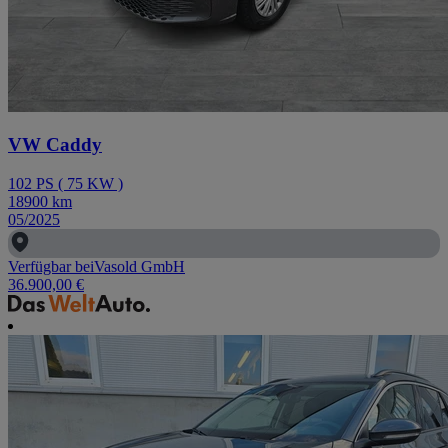
VW Caddy
102
PS
(
75
KW
)
18900
km
05/2025
Verfügbar bei
Vasold GmbH
36.900,00 €