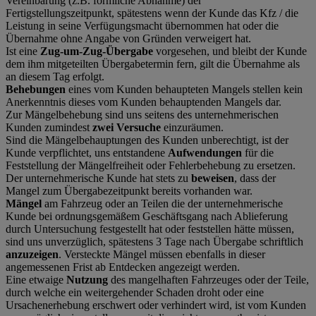
Vereinbarung (z.B. förmliche Abnahme) der
Fertigstellungszeitpunkt, spätestens wenn der Kunde das Kfz / die
Leistung in seine Verfügungsmacht übernommen hat oder die
Übernahme ohne Angabe von Gründen verweigert hat.
Ist eine
Zug-um-Zug-Übergabe
vorgesehen, und bleibt der Kunde
dem ihm mitgeteilten Übergabetermin fern, gilt die Übernahme als
an diesem Tag erfolgt.
Behebungen
eines vom Kunden behaupteten Mangels stellen kein
Anerkenntnis dieses vom Kunden behauptenden Mangels dar.
Zur Mängelbehebung sind uns seitens des unternehmerischen
Kunden zumindest
zwei Versuche
einzuräumen.
Sind die Mängelbehauptungen des Kunden unberechtigt, ist der
Kunde verpflichtet, uns entstandene
Aufwendungen
für die
Feststellung der Mängelfreiheit oder Fehlerbehebung zu ersetzen.
Der unternehmerische Kunde hat stets zu
beweisen
, dass der
Mangel zum Übergabezeitpunkt bereits vorhanden war.
Mängel
am Fahrzeug oder an Teilen die der unternehmerische
Kunde bei ordnungsgemäßem Geschäftsgang nach Ablieferung
durch Untersuchung festgestellt hat oder feststellen hätte müssen,
sind uns unverzüglich, spätestens 3 Tage nach Übergabe schriftlich
anzuzeigen
. Versteckte Mängel müssen ebenfalls in dieser
angemessenen Frist ab Entdecken angezeigt werden.
Eine etwaige
Nutzung
des mangelhaften Fahrzeuges oder der Teile,
durch welche ein weitergehender Schaden droht oder eine
Ursachenerhebung erschwert oder verhindert wird, ist vom Kunden