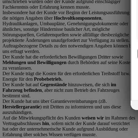
umschrieben wurden oder der Kunde aufgrund einschlägiger
Fachkenntnis oder Erfahrung kennen musste.
Insbesondere hat der Kunde vor Beginn der Leistungsausführung
die nötigen Angaben über
Hochvoltkomponenten
,
Hydraulikanlagen, Umbaupläne, Genehmigungsdokumente oder
ähnliches, sonstige Hindernisse baulicher Art, mögliche
Störungsquellen, Gefahrenquellen sowie allfällige diesbezügliche
projektierte Änderungen unaufgefordert zur Verfügung zu stellen.
Auftragsbezogene Details zu den notwendigen Angaben können bei
uns erfragt werden.
Der Kunde hat die erforderlichen Bewilligungen Dritter sowie
Meldungen und Bewilligungen
durch Behörden auf seine Kosten
zu veranlassen.
Der Kunde trägt die Kosten für den erforderlichen Treibstoff bzw.
Energie für den
Probebetrieb.
Der Kunde hat auf
Gegenstände
hinzuweisen, die sich
im
Fahrzeug befinden
, aber nicht zum Betrieb des Fahrzeuges
bestimmt sind.
Der Kunde hat uns über Garantievereinbarungen (zB.
Herstellergarantie
) mit Dritten zu informieren und uns diese
auszuhändigen.
Auf die Mitwirkungspflicht des Kunden
weisen wir
im Rahmen des
Vertragsabschlusses
hin
, sofern nicht der Kunde darauf verzichtet
hat oder der unternehmerische Kunde aufgrund Ausbildung oder
Erfahrung über solches Wissen verfügen musste.