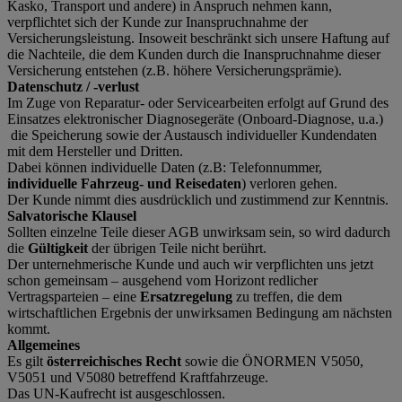
Kasko, Transport und andere) in Anspruch nehmen kann,
verpflichtet sich der Kunde zur Inanspruchnahme der
Versicherungsleistung. Insoweit beschränkt sich unsere Haftung auf
die Nachteile, die dem Kunden durch die Inanspruchnahme dieser
Versicherung entstehen (z.B. höhere Versicherungsprämie).
Datenschutz / -verlust
Im Zuge von Reparatur- oder Servicearbeiten erfolgt auf Grund des
Einsatzes elektronischer Diagnosegeräte (Onboard-Diagnose, u.a.)
die Speicherung sowie der Austausch individueller Kundendaten
mit dem Hersteller und Dritten.
Dabei können individuelle Daten (z.B: Telefonnummer,
individuelle Fahrzeug- und Reisedaten
) verloren gehen.
Der Kunde nimmt dies ausdrücklich und zustimmend zur Kenntnis.
Salvatorische Klausel
Sollten einzelne Teile dieser AGB unwirksam sein, so wird dadurch
die
Gültigkeit
der übrigen Teile nicht berührt.
Der unternehmerische Kunde und auch wir verpflichten uns jetzt
schon gemeinsam – ausgehend vom Horizont redlicher
Vertragsparteien – eine
Ersatzregelung
zu treffen, die dem
wirtschaftlichen Ergebnis der unwirksamen Bedingung am nächsten
kommt.
Allgemeines
Es gilt
österreichisches Recht
sowie die ÖNORMEN V5050,
V5051 und V5080 betreffend Kraftfahrzeuge.
Das UN-Kaufrecht ist ausgeschlossen.