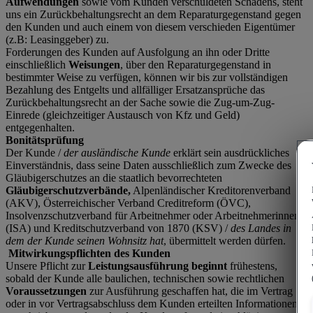
Aufwendungen
sowie vom Kunden verschuldeten Schadens, steht
uns ein Zurückbehaltungsrecht an dem Reparaturgegenstand gegen
den Kunden und auch einem von diesem verschieden Eigentümer
(z.B: Leasinggeber) zu.
Forderungen des Kunden auf Ausfolgung an ihn oder Dritte
einschließlich
Weisungen
, über den Reparaturgegenstand in
bestimmter Weise zu verfügen, können wir bis zur vollständigen
Bezahlung des Entgelts und allfälliger Ersatzansprüche das
Zurückbehaltungsrecht an der Sache sowie die Zug-um-Zug-
Einrede (gleichzeitiger Austausch von Kfz und Geld)
entgegenhalten.
Bonitätsprüfung
Der Kunde /
der ausländische Kunde
erklärt sein ausdrückliches
Einverständnis, dass seine Daten ausschließlich zum Zwecke des
Gläubigerschutzes an die staatlich bevorrechteten
Gläubigerschutzverbände,
Alpenländischer Kreditorenverband
(AKV), Österreichischer Verband Creditreform (ÖVC),
Insolvenzschutzverband für Arbeitnehmer oder Arbeitnehmerinnen
(ISA) und Kreditschutzverband von 1870 (KSV) /
des Landes in
dem der Kunde seinen Wohnsitz hat
, übermittelt werden dürfen.
Mitwirkungspflichten des Kunden
Unsere Pflicht zur
Leistungsausführung beginnt
frühestens,
sobald der Kunde alle baulichen, technischen sowie rechtlichen
Voraussetzungen
zur Ausführung geschaffen hat, die im Vertrag
oder in vor Vertragsabschluss dem Kunden erteilten Informationen