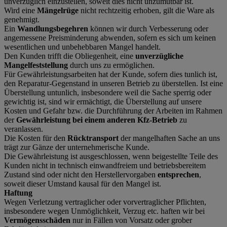
unverzüglich einzustellen, soweit dies nicht unzumutbar ist.
Wird eine
Mängelrüge
nicht rechtzeitig erhoben, gilt die Ware als
genehmigt.
Ein
Wandlungsbegehren
können wir durch Verbesserung oder
angemessene Preisminderung abwenden, sofern es sich um keinen
wesentlichen und unbehebbaren Mangel handelt.
Den Kunden trifft die Obliegenheit, eine
unverzügliche
Mangelfeststellung
durch uns zu ermöglichen.
Für Gewährleistungsarbeiten hat der Kunde, sofern dies tunlich ist,
den Reparatur-Gegenstand in unseren Betrieb zu überstellen. Ist eine
Überstellung untunlich, insbesondere weil die Sache sperrig oder
gewichtig ist, sind wir ermächtigt, die Überstellung auf unsere
Kosten und Gefahr bzw. die Durchführung der Arbeiten im Rahmen
der
Gewährleistung bei einem anderen Kfz-Betrieb
zu
veranlassen.
Die Kosten für den
Rücktransport
der mangelhaften Sache an uns
trägt zur Gänze der unternehmerische Kunde.
Die Gewährleistung ist ausgeschlossen, wenn beigestellte Teile des
Kunden nicht in technisch einwandfreiem und betriebsbereitem
Zustand sind oder nicht den Herstellervorgaben
entsprechen
,
soweit dieser Umstand kausal für den Mangel ist.
Haftung
Wegen Verletzung vertraglicher oder vorvertraglicher Pflichten,
insbesondere wegen Unmöglichkeit, Verzug etc. haften wir bei
Vermögensschäden
nur in Fällen von Vorsatz oder grober