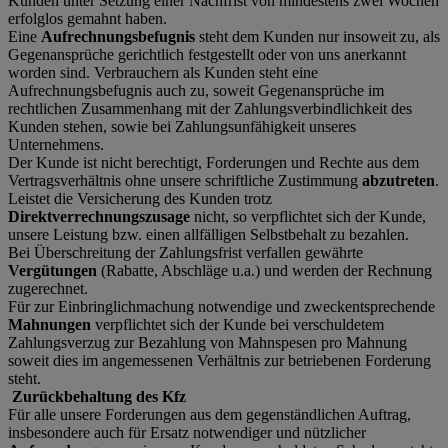
Kunden unter Setzung einer Nachfrist von mindestens zwei Wochen
erfolglos gemahnt haben.
Eine
Aufrechnungsbefugnis
steht dem Kunden nur insoweit zu, als
Gegenansprüche gerichtlich festgestellt oder von uns anerkannt
worden sind. Verbrauchern als Kunden steht eine
Aufrechnungsbefugnis auch zu, soweit Gegenansprüche im
rechtlichen Zusammenhang mit der Zahlungsverbindlichkeit des
Kunden stehen, sowie bei Zahlungsunfähigkeit unseres
Unternehmens.
Der Kunde ist nicht berechtigt, Forderungen und Rechte aus dem
Vertragsverhältnis ohne unsere schriftliche Zustimmung
abzutreten
.
Leistet die Versicherung des Kunden trotz
Direktverrechnungszusage
nicht, so verpflichtet sich der Kunde,
unsere Leistung bzw. einen allfälligen Selbstbehalt zu bezahlen.
Bei Überschreitung der Zahlungsfrist verfallen gewährte
Vergütungen
(Rabatte, Abschläge u.a.) und werden der Rechnung
zugerechnet.
Für zur Einbringlichmachung notwendige und zweckentsprechende
Mahnungen
verpflichtet sich der Kunde bei verschuldetem
Zahlungsverzug zur Bezahlung von Mahnspesen pro Mahnung
soweit dies im angemessenen Verhältnis zur betriebenen Forderung
steht.
Zurückbehaltung des Kfz
Für alle unsere Forderungen aus dem gegenständlichen Auftrag,
insbesondere auch für Ersatz notwendiger und nützlicher