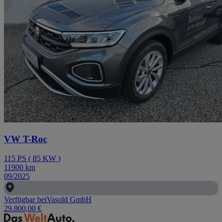
VW T-Roc
115
PS
(
85
KW
)
11900
km
09/2025
Verfügbar bei
Vasold GmbH
29.800,00 €