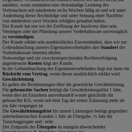
ausüben, wenn zumindest eine rückständige Leistung des
Verbrauchers seit mindestens sechs Wochen fällig ist und wir unter
Androhung dieser Rechtsfolge und unter Setzung einer Nachfrist
von mindestens zwei Wochen erfolglos gemahnt haben.
Der Kunde hat uns vor der Eröffnung der Insolvenz über sein
Vermögen oder der Pfändung unserer Vorbehaltsware unverzüglich
zu
verständigen
.
Der Kunde erklärt sein ausdrückliches Einverständnis, dass wir zur
Geltendmachung unseres Eigentumsvorbehaltes den
Standort
der
Vorbehaltsware betreten dürfen.
Notwendige und zur zweckentsprechenden Rechtsverfolgung
angemessene
Kosten
trägt der Kunde.
In der Geltendmachung des Eigentumsvorbehaltes liegt nur dann ein
Rücktritt vom Vertrag
, wenn dieser ausdrücklich erklärt wird.
Gewährleistung
Es gelten die Bestimmungen über die gesetzliche Gewährleistung.
Für
gebrauchte Sachen
beträgt die Gewährleistungsfrist 1 Jahr,
wenn dies im Einzelnen ausverhandelt wurde gleichfalls für
gebrauchte Kfz, wenn seit dem Tag der ersten Zulassung mehr als
ein Jahr vergangen ist.
Die
Gewährleistungsfrist
für unsere Leistungen beträgt gegenüber
unternehmerischen Kunden 1 Jahr ab Übergabe, ½ Jahr für
Tauschaggregate und –teile.
Der Zeitpunkt der
Übergabe
ist mangels abweichender