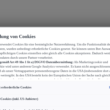
ung von Cookies
verwendet Cookies für eine bestmögliche Nutzererfahrung. Um die Funktionalität d
sten, wurden unbedingt erforderliche Cookies gesetzt. Sie können unten Ihre Auswa
spflichtigen Cookies einstellen oder gleich alle Cookies akzeptieren. Dadurch wer
nsdaten durch unsere Partner verarbeitet.
 gemäß Art 49 Abs 1 lit a) DSGVO Datenübermittlung:
Als Marketingcookie und
kie wird unter anderem Google Analytics verwendet. Es kann nicht ausgeschlossen
d als unser Vertragspartner personenbezogene Daten in die USA (insbesondere dort 
weitergibt. In den USA besteht kein der Europäischen Union der Sache nach gleic
iveau und es fehlt an einem Angemessenheitsbeschluss der Europäischen Kommiss
ür Sie Risiken ergeben, weil Sie Ihre Rechte als Betroffener in den USA nicht wirk
 erforderliche Cookies
können, in den USA keine Datenschutzgrundsätze bestehen, und weil nicht ausges
 dass aufgrund aktueller Gesetze US-Sicherheitsbehörden einen Zugriff auf Daten 
i Eingriffe in Ihre persönlichen Rechte und Freiheiten nicht auf das absolut Notw
-Cookies (inkl. US-Anbieter)
ind.
Sollten Sie das Setzen von Cookies für Marketingzwecke oder Leistungscook
ster erlauben, dann stimmen Sie damit auch gemäß Art 49 Abs 1 lit a) DSGVO d