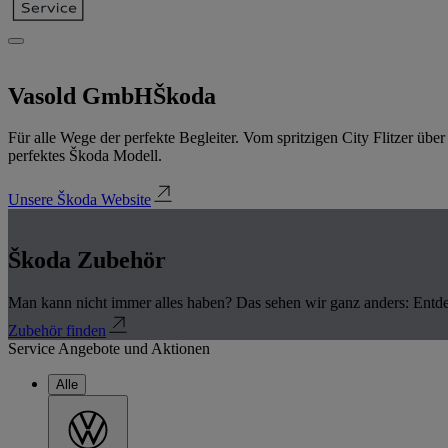
Vasold GmbH
Škoda
Für alle Wege der perfekte Begleiter. Vom spritzigen City Flitzer üb
perfektes Škoda Modell.
Unsere Škoda Website
Škoda Zubehör
Man kann nicht immer alles haben? Das sehen wir ganz anders: Entde
Zubehör finden
Service Angebote und Aktionen
Alle