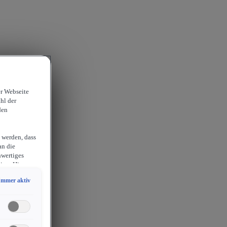
er Webseite
hl der
den
 werden, dass
an die
hwertiges
ion. Hieraus
sam
Immer aktiv
chlossen
erlangen
endige
ies auch für
er