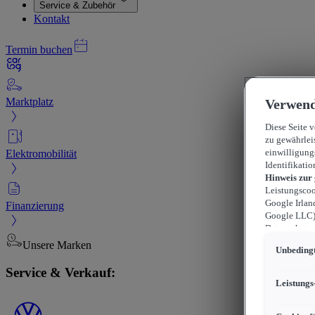
Service & Zubehör
Kontakt
Termin buchen
Marktplatz
Verwend
Diese Seite 
zu gewährlei
Elektromobilität
einwilligung
Identifikatio
Hinweis zur
Leistungscoo
Google Irlan
Finanzierung
Google LLC) 
Datenschutzn
können sich f
Unsere Marken
Unbedingt
durchsetzen 
werden kann,
Service & Verkauf:
können, wobe
Leistungs
beschränkt s
US-Dienstlei