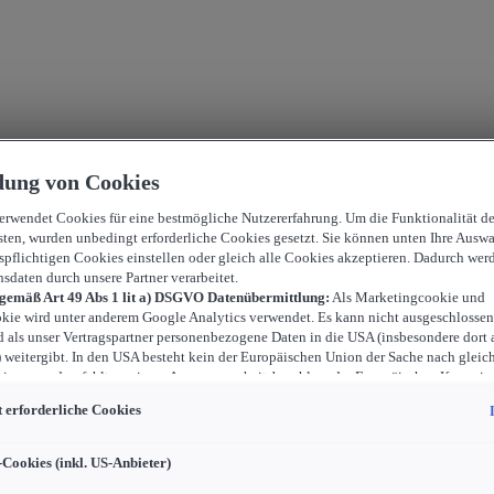
ung von Cookies
verwendet Cookies für eine bestmögliche Nutzererfahrung. Um die Funktionalität d
sten, wurden unbedingt erforderliche Cookies gesetzt. Sie können unten Ihre Auswa
spflichtigen Cookies einstellen oder gleich alle Cookies akzeptieren. Dadurch wer
nsdaten durch unsere Partner verarbeitet.
 gemäß Art 49 Abs 1 lit a) DSGVO Datenübermittlung:
Als Marketingcookie und
kie wird unter anderem Google Analytics verwendet. Es kann nicht ausgeschlossen
d als unser Vertragspartner personenbezogene Daten in die USA (insbesondere dort 
weitergibt. In den USA besteht kein der Europäischen Union der Sache nach gleic
iveau und es fehlt an einem Angemessenheitsbeschluss der Europäischen Kommiss
ür Sie Risiken ergeben, weil Sie Ihre Rechte als Betroffener in den USA nicht wirk
 erforderliche Cookies
können, in den USA keine Datenschutzgrundsätze bestehen, und weil nicht ausges
 dass aufgrund aktueller Gesetze US-Sicherheitsbehörden einen Zugriff auf Daten 
i Eingriffe in Ihre persönlichen Rechte und Freiheiten nicht auf das absolut Notw
-Cookies (inkl. US-Anbieter)
ind.
Sollten Sie das Setzen von Cookies für Marketingzwecke oder Leistungscook