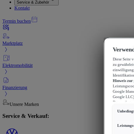
Service & Zubehör
Kontakt
Termin buchen
Marktplatz
Verwend
Diese Seite 
zu gewährlei
Elektromobilität
einwilligung
Identifikatio
Hinweis zur
Leistungscoo
Finanzierung
Google Irlan
Google LLC) 
Datenschutzn
Unsere Marken
können sich f
Unbedingt
durchsetzen 
Service & Verkauf:
werden kann,
können, wobe
Leistungs
beschränkt s