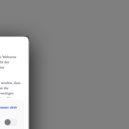
er Webseite
hl der
den
 werden, dass
an die
hwertiges
ion. Hieraus
sam
Immer aktiv
chlossen
erlangen
endige
ies auch für